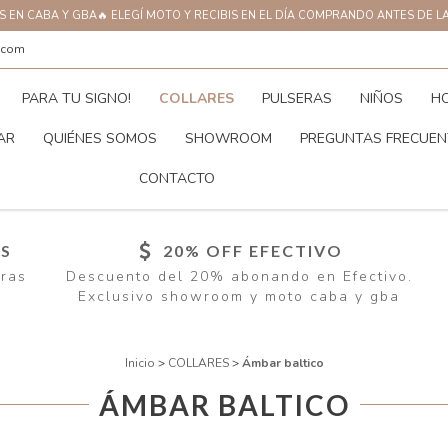
AS EN CABA Y GBA🔥 ELEGÍ MOTO Y RECIBIS EN EL DÍA COMPRANDO ANTES DE L
.com
PARA TU SIGNO!
COLLARES
PULSERAS
NIÑOS
H
AR
QUIÉNES SOMOS
SHOWROOM
PREGUNTAS FRECUEN
CONTACTO
ÍS
20% OFF EFECTIVO
pras
Descuento del 20% abonando en Efectivo.
Exclusivo showroom y moto caba y gba
Inicio
>
COLLARES
>
Ámbar baltico
ÁMBAR BALTICO