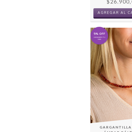
$26.900,
AGREGAR AL C
5% OFF
comprando 4 o
más
GARGANTILLA