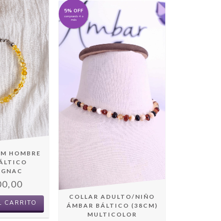
5% OFF
comprando 4 o
más
CM HOMBRE
ÁLTICO
OGNAC
00,00
COLLAR ADULTO/NIÑO
L CARRITO
ÁMBAR BÁLTICO (38CM)
MULTICOLOR