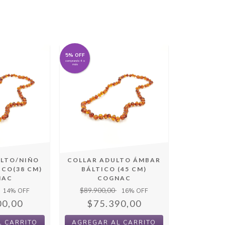
5% OFF
comprando 4 o
más
ULTO/NIÑO
COLLAR ADULTO ÁMBAR
ICO(38 CM)
BÁLTICO (45 CM)
NAC
COGNAC
$89.900,00
14
% OFF
16
% OFF
00,00
$75.390,00