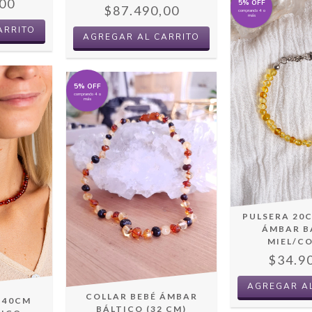
00
5% OFF
$87.490,00
comprando 4 o
más
ARRITO
5% OFF
comprando 4 o
más
PULSERA 20
ÁMBAR B
MIEL/C
$34.9
AGREGAR A
COLLAR BEBÉ ÁMBAR
 40CM
BÁLTICO (32 CM)