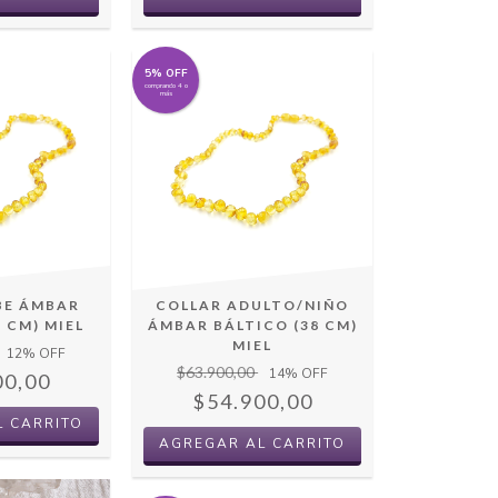
5% OFF
comprando 4 o
más
BE ÁMBAR
COLLAR ADULTO/NIÑO
 CM) MIEL
ÁMBAR BÁLTICO (38 CM)
MIEL
12
% OFF
$63.900,00
14
% OFF
00,00
$54.900,00