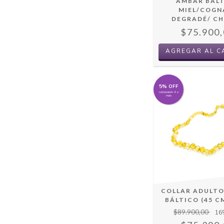
ÁMBAR BÁL
MIEL/COGN
DEGRADÉ/ C
$75.900,
AGREGAR AL C
5% OFF
comprando 4 o
más
COLLAR ADULT
BÁLTICO (45 C
$89.900,00
16