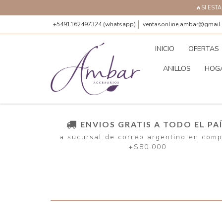
🔥SI EST
+5491162497324 (whatsapp)
ventasonline.ambar@gmail
INICIO
OFERTAS
ANILLOS
HOG
ENVIOS GRATIS A TODO EL PA
a sucursal de correo argentino en com
+$80.000