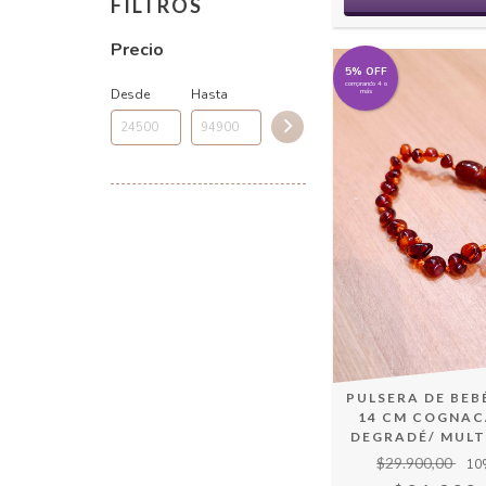
FILTROS
Precio
5% OFF
comprando 4 o
Desde
Hasta
más
PULSERA DE BEB
14 CM COGNAC/
DEGRADÉ/ MUL
$29.900,00
10