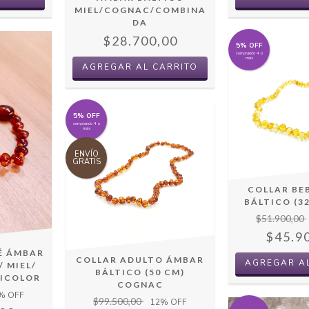
MIEL/COGNAC/COMBINA
DA
$28.700,00
5% OFF
comprando 4 o
más
AGREGAR AL CARRITO
5% OFF
comprando 4 o
más
ENVÍO
GRATIS
COLLAR BE
BÁLTICO (32
$51.900,00
$45.9
É ÁMBAR
COLLAR ADULTO ÁMBAR
 MIEL/
BÁLTICO (50 CM)
TICOLOR
COGNAC
% OFF
$99.500,00
12
% OFF