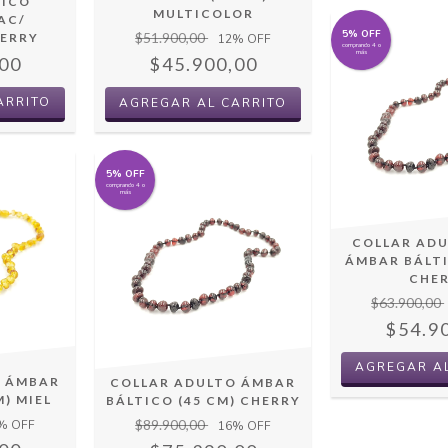
TICO
MULTICOLOR
AC/
5% OFF
$51.900,00
HERRY
12
% OFF
comprando 4 o
más
00
$45.900,00
ARRITO
5% OFF
comprando 4 o
más
COLLAR AD
ÁMBAR BÁLTI
CHE
$63.900,00
$54.9
O ÁMBAR
COLLAR ADULTO ÁMBAR
M) MIEL
BÁLTICO (45 CM) CHERRY
$89.900,00
% OFF
16
% OFF