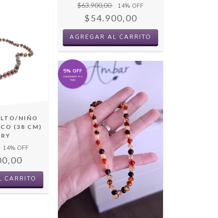
$63.900,00
14
% OFF
$54.900,00
5% OFF
comprando 4 o
más
ULTO/NIÑO
CO (38 CM)
RRY
14
% OFF
00,00