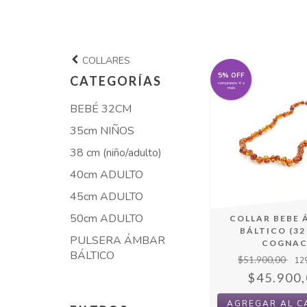
COLLARES
5% OFF
CATEGORÍAS
comprando 4 o
más
BEBÉ 32CM
35cm NIÑOS
38 cm (niño/adulto)
40cm ADULTO
45cm ADULTO
50cm ADULTO
COLLAR BEBE
BÁLTICO (32
PULSERA ÁMBAR
COGNA
BÁLTICO
$51.900,00
12
$45.900,