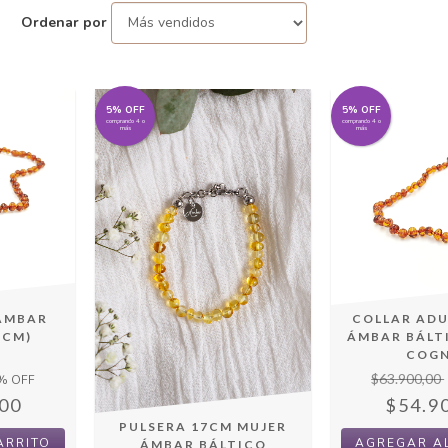
Ordenar por
5% OFF
5% OFF
comprando 4 o
comprando 4 o
más
más
 ÁMBAR
COLLAR AD
 CM)
ÁMBAR BÁLT
C
COG
$63.900,00
% OFF
00
$54.9
PULSERA 17CM MUJER
ÁMBAR BÁLTICO