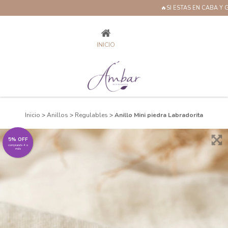
🔥SI ESTAS EN CABA Y
ANILLO MINI PIEDRA LABRADORITA
INICIO
Inicio
>
Anillos
>
Regulables
>
Anillo Mini piedra Labradorita
5% OFF
comprando 4 o
más