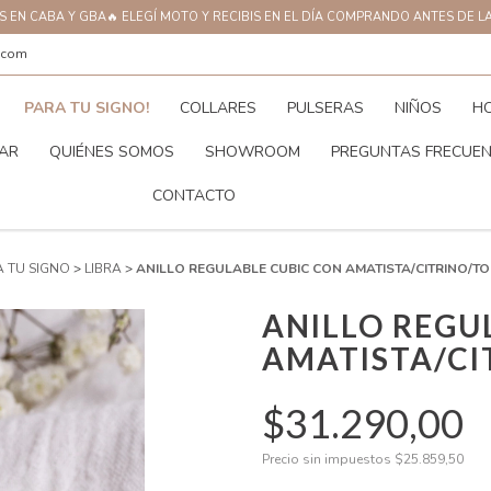
AS EN CABA Y GBA🔥 ELEGÍ MOTO Y RECIBIS EN EL DÍA COMPRANDO ANTES DE L
.com
PARA TU SIGNO!
COLLARES
PULSERAS
NIÑOS
H
AR
QUIÉNES SOMOS
SHOWROOM
PREGUNTAS FRECUE
CONTACTO
A TU SIGNO
>
LIBRA
>
ANILLO REGULABLE CUBIC CON AMATISTA/CITRINO/T
ANILLO REGU
AMATISTA/CI
$31.290,00
Precio sin impuestos
$25.859,50