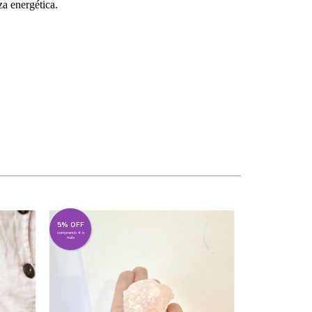
za energética.
5% OFF
5% OFF
comprando 4 o
comprando 4 o
más
más