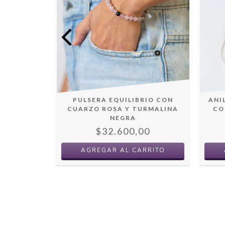
PULSERA EQUILIBRIO CON
ANI
S CUARZO
CUARZO ROSA Y TURMALINA
CO
A
NEGRA
 OFF
$32.600,00
00