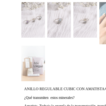
ANILLO REGULABLE CUBIC CON AMATISTA/
¿Qué transmiten  estos minerales?
Amatista. Trabaja la energía de la transmutación, trans