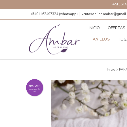
🔥SI EST
+5491162497324 (whatsapp)
ventasonline.ambar@gmail
INICIO
OFERTAS
ANILLOS
HOG
Inicio
>
PAR
5% OFF
comprando 4 o
más