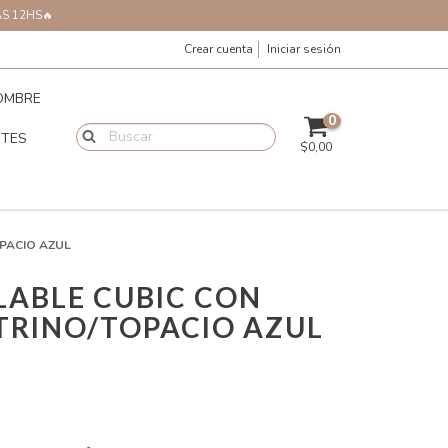
AS 12HS🔥
Crear cuenta
Iniciar sesión
OMBRE
0
NTES
$0,00
OPACIO AZUL
LABLE CUBIC CON
TRINO/TOPACIO AZUL