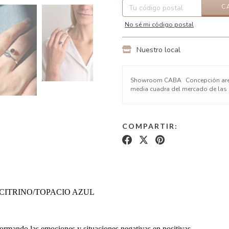
C
No sé mi código postal
Nuestro local
Showroom CABA
Concepción are
media cuadra del mercado de las
COMPARTIR:
CITRINO/TOPACIO AZUL
formando las emociones y situaciones negativas en positivas.