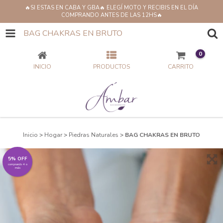
🔥SI ESTAS EN CABA Y GBA🔥 ELEGÍ MOTO Y RECIBIS EN EL DÍA
COMPRANDO ANTES DE LAS 12HS🔥
BAG CHAKRAS EN BRUTO
0
INICIO
PRODUCTOS
CARRITO
Inicio
>
Hogar
>
Piedras Naturales
>
BAG CHAKRAS EN BRUTO
5% OFF
comprando 4 o
más