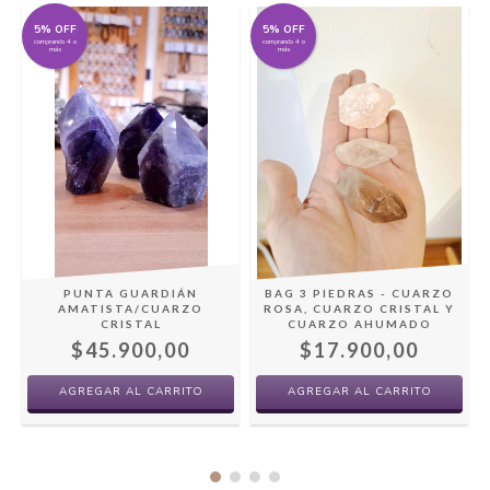
5% OFF
5% OFF
comprando 4 o
comprando 4 o
más
más
O
PUNTA GUARDIÁN
BAG 3 PIEDRAS - CUARZO
AMATISTA/CUARZO
ROSA, CUARZO CRISTAL Y
CRISTAL
CUARZO AHUMADO
$45.900,00
$17.900,00
AGREGAR AL CARRITO