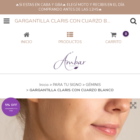
🔥SI ESTAS EN CABA Y GBA🔥 ELEGÍ MOTO Y RECIBIS EN EL DÍA
COMPRANDO ANTES DE LAS 12HS🔥
GARGANTILLA CLARIS CON CUARZO BLANCO
0
INICIO
PRODUCTOS
CARRITO
Inicio
>
PARA TU SIGNO
>
GÉMINIS
>
GARGANTILLA CLARIS CON CUARZO BLANCO
5% OFF
comprando 4 o
más