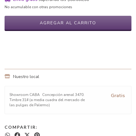
No acumulable con otras promociones
Medios de envío
CAMBIAR CP
Entregas para el CP:
CALCULAR
Nuestro local
Showroom CABA
Concepción arenal 3470.
Gratis
Timbre 31# (a media cuadra del mercado de
las pulgas de Palermo)
COMPARTIR: