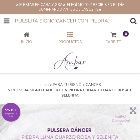
🔥SI ESTAS EN CABA Y GBA🔥 ELEGÍ MOTO Y RECIBIS EN EL DÍA
COMPRANDO ANTES DE LAS 12HS🔥
PULSERA SIGNO CANCER CON PIEDRA LUNAR + CUARZO ROSA + SELENITA
0
INICIO
PRODUCTOS
CARRITO
Inicio
>
PARA TU SIGNO
>
CANCER
>
PULSERA SIGNO CANCER CON PIEDRA LUNAR + CUARZO ROSA +
SELENITA
5% OFF
comprando 4 o
más