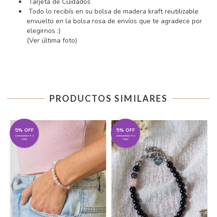
Tarjeta de Cuidados
Todo lo recibís en su bolsa de madera kraft reutilizable
envuelto en la bolsa rosa de envíos que te agradece por
elegirnos :)
(Ver última foto)
PRODUCTOS SIMILARES
5% OFF
5% OFF
comprando 4 o
comprando 4 o
más
más