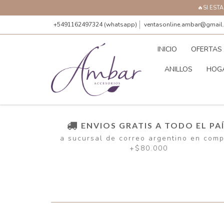
🔥SI EST
+5491162497324 (whatsapp)
ventasonline.ambar@gmail
INICIO
OFERTAS
ANILLOS
HOG
ENVIOS GRATIS A TODO EL PA
a sucursal de correo argentino en com
+$80.000