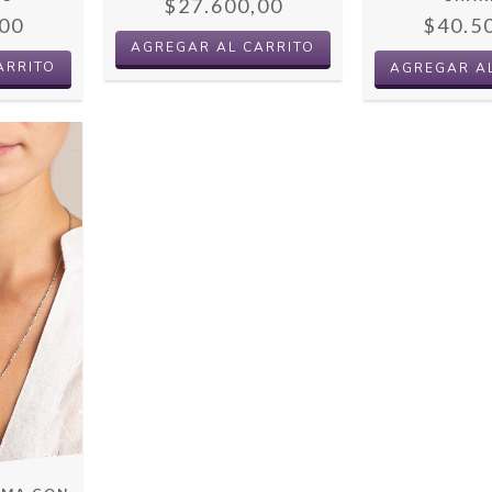
$27.600,00
00
$40.5