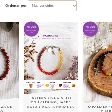
Ordenar por
5% OFF
5% OFF
comprando 4 o
comprando 4 o
más
más
PULSERA SIGNO ARIES
CON CITRINO, JASPE
EZA DE
ROJO Y ÁGATA NARANJA
JAPAMALA 4
JO
CHAK