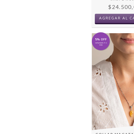
$24.500,
5% OFF
comprando 4 o
más