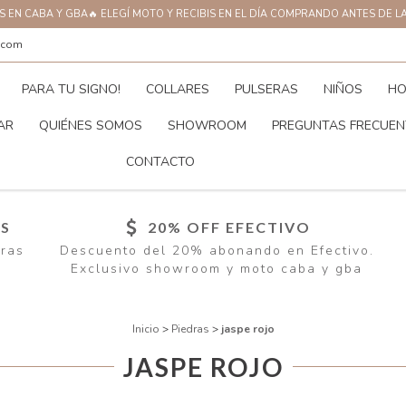
AS EN CABA Y GBA🔥 ELEGÍ MOTO Y RECIBIS EN EL DÍA COMPRANDO ANTES DE L
.com
PARA TU SIGNO!
COLLARES
PULSERAS
NIÑOS
HO
AR
QUIÉNES SOMOS
SHOWROOM
PREGUNTAS FRECUEN
CONTACTO
ÍS
20% OFF EFECTIVO
pras
Descuento del 20% abonando en Efectivo.
Exclusivo showroom y moto caba y gba
Inicio
>
Piedras
>
jaspe rojo
JASPE ROJO