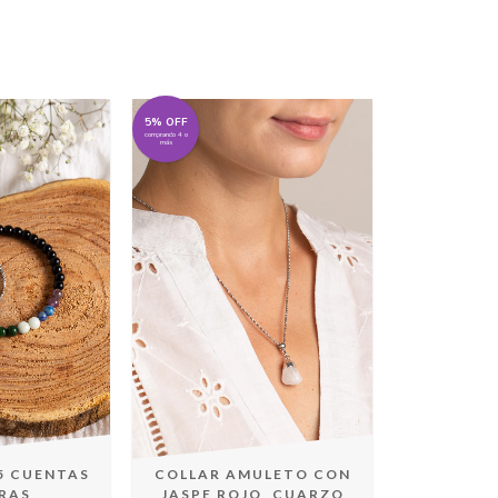
5% OFF
comprando 4 o
más
5 CUENTAS
COLLAR AMULETO CON
RAS
JASPE ROJO, CUARZO