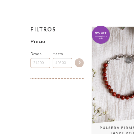
FILTROS
5% OFF
comprando 4 o
más
Precio
Desde
Hasta
PULSERA FIRM
JASPE RO