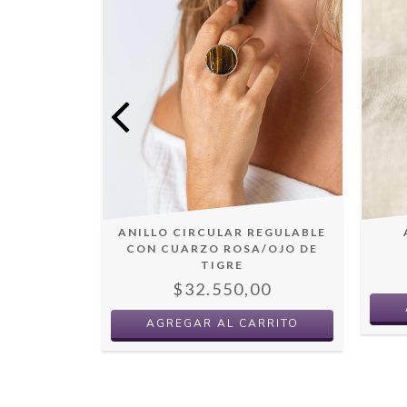
ANILLO CIRCULAR REGULABLE
RA LUNAR
CON CUARZO ROSA/OJO DE
00
TIGRE
$32.550,00
AGREGAR AL CARRITO