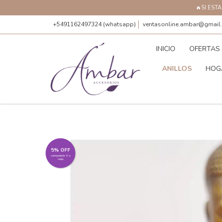
🔥SI EST
+5491162497324 (whatsapp)
ventasonline.ambar@gmail
INICIO
OFERTAS
ANILLOS
HOG
5% OFF
comprando 4 o
más