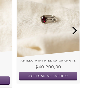
ANILLO MINI PIEDRA GRANATE
ANIL
L
$40.900,00
$