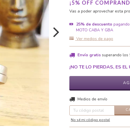
¡5% OFF COMPRAND
Vas a poder aprovechar esta pro
25% de descuento
pagando
MOTO CABA Y GBA
Ver medios de pago
Envío gratis
superando los
¡NO TE LO PIERDAS, ES EL 
Entregas para el CP:
Medios de envío
C
No sé mi código postal