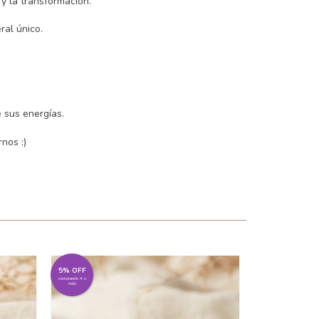
y la transformación.
ral único.
e sus energías.
nos :)
5% OFF
5% OFF
comprando 4 o
comprando 4 o
más
más