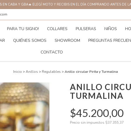
AS EN CABA Y GBA🔥 ELEGÍ MOTO Y RECIBIS EN EL DÍA COMPRANDO ANTES DE L
.com
PARA TU SIGNO!
COLLARES
PULSERAS
NIÑOS
HO
AR
QUIÉNES SOMOS
SHOWROOM
PREGUNTAS FRECUE
CONTACTO
Inicio
>
Anillos
>
Regulables
>
Anillo circular Pirita y Turmalina
ANILLO CIRCU
TURMALINA
$45.200,00
Precio sin impuestos
$37.355,37