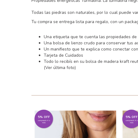
Propiedades energéticas Turmalina: La turmalina negra 
Todas las piedras son naturales, por lo cual puede va
Tu compra se entrega lista para regalo, con un packag
Una etiqueta que te cuenta las propiedades de 
Una bolsa de lienzo crudo para conservar tus a
Un manifiesto que te explica como conectar con 
Tarjeta de Cuidados
Todo lo recibís en su bolsa de madera kraft reut
(Ver última foto)
5% OFF
5% OFF
comprando 4 o
comprando 4 o
más
más