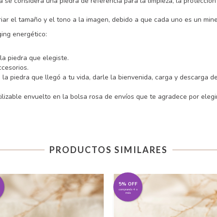
se considera una piedra de referencia para la limpieza, la protección 
riar el tamaño y el tono a la imagen, debido a que cada uno es un mine
ing energético:
la piedra que elegiste.
ccesorios.
la piedra que llegó a tu vida, darle la bienvenida, carga y descarga d
ilizable envuelto en la bolsa rosa de envíos que te agradece por elegir
PRODUCTOS SIMILARES
5% OFF
comprando 4 o
más