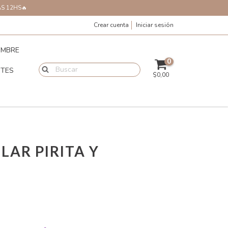
AS 12HS🔥
Crear cuenta
Iniciar sesión
MBRE
0
NTES
$0,00
LAR PIRITA Y