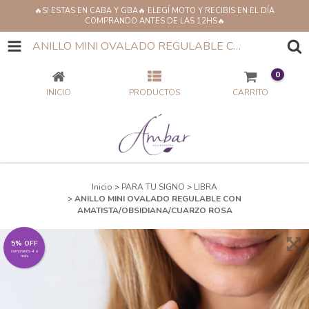
🔥SI ESTAS EN CABA Y GBA🔥 ELEGÍ MOTO Y RECIBIS EN EL DÍA
COMPRANDO ANTES DE LAS 12HS🔥
ANILLO MINI OVALADO REGULABLE CON AMATISTA/OBSIDIANA/CUARZO ROSA
0
INICIO
PRODUCTOS
CARRITO
Inicio
>
PARA TU SIGNO
>
LIBRA
>
ANILLO MINI OVALADO REGULABLE CON
AMATISTA/OBSIDIANA/CUARZO ROSA
5% OFF
comprando 4 o
más