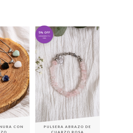
5% OFF
comprando 4 o
más
PULSERA ABRAZO DE
RNURA CON
CUARZO ROSA
RZO