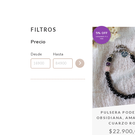
FILTROS
5% OFF
comprando 4 o
más
Precio
Desde
Hasta
PULSERA POD
OBSIDIANA, AMA
CUARZO R
$22.900,