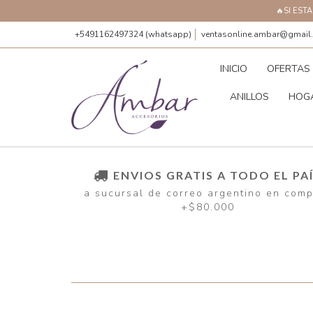
🔥SI EST
+5491162497324 (whatsapp)
ventasonline.ambar@gmail
INICIO
OFERTAS
ANILLOS
HOG
ENVIOS GRATIS A TODO EL PA
a sucursal de correo argentino en com
+$80.000