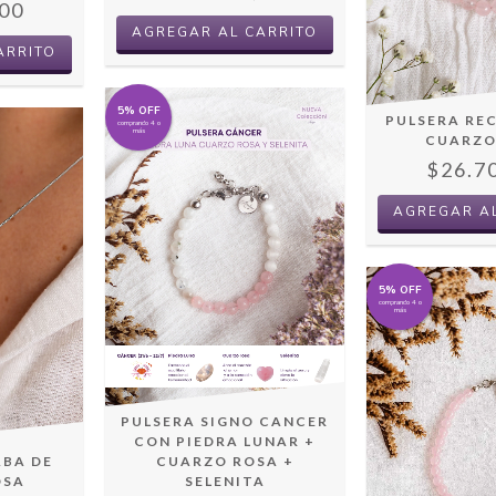
00
AGREGAR AL CARRITO
ARRITO
5% OFF
PULSERA RE
comprando 4 o
más
CUARZO
$26.7
5% OFF
comprando 4 o
más
PULSERA SIGNO CANCER
CON PIEDRA LUNAR +
CUARZO ROSA +
ABA DE
SELENITA
OSA