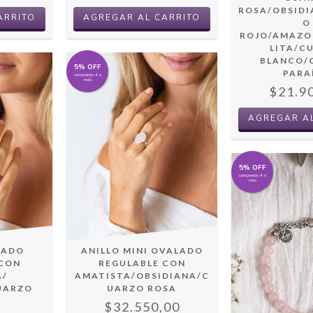
ROSA/OBSID
O
ROJO/AMAZO
LITA/C
BLANCO/
5% OFF
PARA
comprando 4 o
más
$21.9
AGREGAR A
5% OFF
comprando 4 o
más
ANILLO MINI OVALADO
LADO
REGULABLE CON
 CON
AMATISTA/OBSIDIANA/C
A/
UARZO ROSA
UARZO
$32.550,00