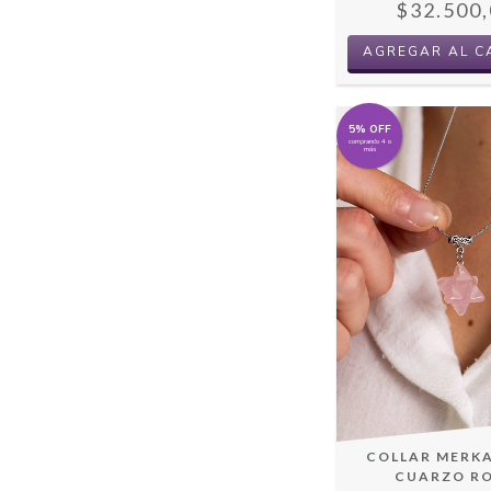
$32.500,
AGREGAR AL C
5% OFF
comprando 4 o
más
COLLAR MERK
CUARZO R