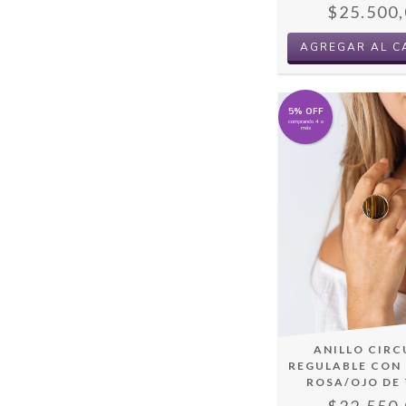
$25.500,
5% OFF
comprando 4 o
más
ANILLO CIRC
REGULABLE CON
ROSA/OJO DE 
$32.550,