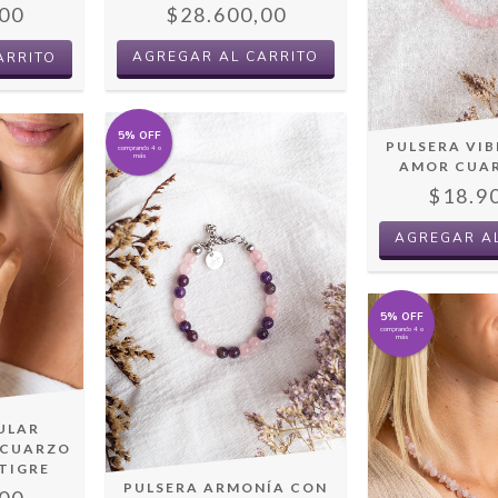
$28.600,00
00
5% OFF
PULSERA VI
comprando 4 o
más
AMOR CUA
$18.9
5% OFF
comprando 4 o
más
ULAR
 CUARZO
TIGRE
PULSERA ARMONÍA CON
00