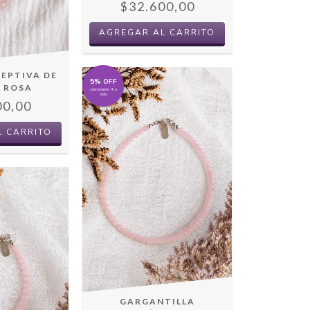
$32.600,00
CEPTIVA DE
5% OFF
 ROSA
comprando 4 o
más
00,00
GARGANTILLA