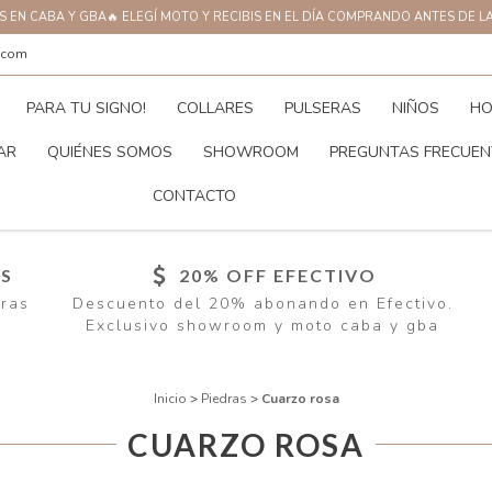
AS EN CABA Y GBA🔥 ELEGÍ MOTO Y RECIBIS EN EL DÍA COMPRANDO ANTES DE L
.com
PARA TU SIGNO!
COLLARES
PULSERAS
NIÑOS
HO
AR
QUIÉNES SOMOS
SHOWROOM
PREGUNTAS FRECUEN
CONTACTO
ÍS
20% OFF EFECTIVO
pras
Descuento del 20% abonando en Efectivo.
Exclusivo showroom y moto caba y gba
Inicio
>
Piedras
>
Cuarzo rosa
CUARZO ROSA