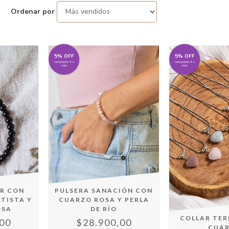
Ordenar por
5% OFF
5% OFF
comprando 4 o
comprando 4 o
más
más
ER CON
PULSERA SANACIÓN CON
TISTA Y
CUARZO ROSA Y PERLA
OSA
DE RÍO
COLLAR TE
00
$28.900,00
CUA