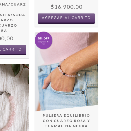
IANA/CUARZ
$16.900,00
NITA/SODA
UARZO
CUARZO
ÍBA
00,00
5% OFF
comprando 4 o
más
L CARRITO
PULSERA EQUILIBRIO
CON CUARZO ROSA Y
TURMALINA NEGRA