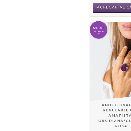
5% OFF
comprando 4 o
más
ANILLO OVA
REGULABLE
AMATIST
OBSIDIANA/C
ROSA